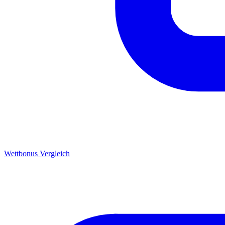
Wettbonus Vergleich