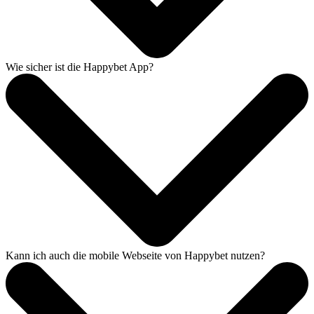
Wie sicher ist die Happybet App?
Kann ich auch die mobile Webseite von Happybet nutzen?