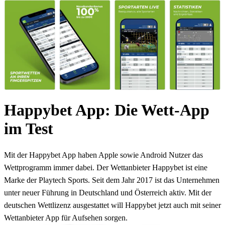
Happybet App: Die Wett-App
im Test
Mit der Happybet App haben Apple sowie Android Nutzer das
Wettprogramm immer dabei. Der Wettanbieter Happybet ist eine
Marke der Playtech Sports. Seit dem Jahr 2017 ist das Unternehmen
unter neuer Führung in Deutschland und Österreich aktiv. Mit der
deutschen Wettlizenz ausgestattet will Happybet jetzt auch mit seiner
Wettanbieter App für Aufsehen sorgen.