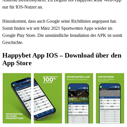
nur für IOS-Nutzer an.
Hinzukommt, dass auch Google seine Richtlinien angepasst hat.
Somit finden wir seit März 2021 Sportwetten Apps wieder im
Google Play Store. Die umständliche Installation der APK ist somit
Geschichte.
Happybet App IOS – Download über den
App Store