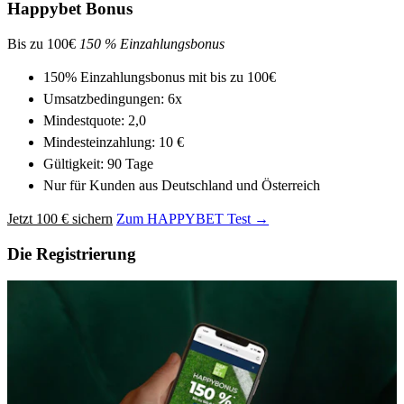
Happybet Bonus
Bis zu 100€
150 % Einzahlungsbonus
150% Einzahlungsbonus mit bis zu 100€
Umsatzbedingungen: 6x
Mindestquote: 2,0
Mindesteinzahlung: 10 €
Gültigkeit: 90 Tage
Nur für Kunden aus Deutschland und Österreich
Jetzt 100 € sichern
Zum HAPPYBET Test →
Die Registrierung