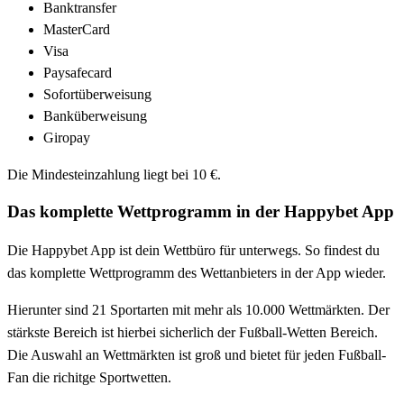
Banktransfer
MasterCard
Visa
Paysafecard
Sofortüberweisung
Banküberweisung
Giropay
Die Mindesteinzahlung liegt bei 10 €.
Das komplette Wettprogramm in der Happybet App
Die Happybet App ist dein Wettbüro für unterwegs. So findest du
das komplette Wettprogramm des Wettanbieters in der App wieder.
Hierunter sind 21 Sportarten mit mehr als 10.000 Wettmärkten. Der
stärkste Bereich ist hierbei sicherlich der Fußball-Wetten Bereich.
Die Auswahl an Wettmärkten ist groß und bietet für jeden Fußball-
Fan die richitge Sportwetten.