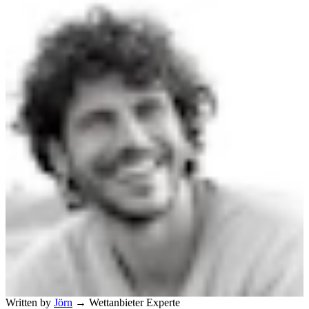
Written by
Jörn
→
Wettanbieter Experte