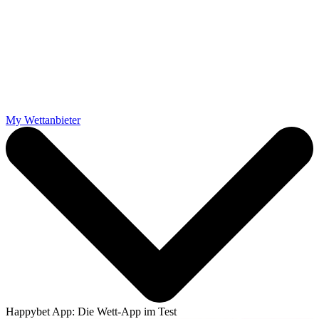
My Wettanbieter
Happybet App: Die Wett-App im Test