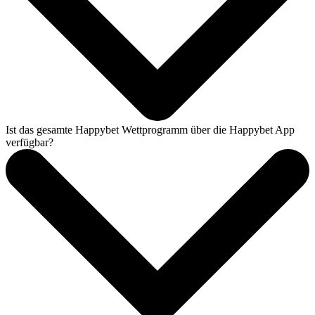
Ist das gesamte Happybet Wettprogramm über die Happybet App
verfügbar?