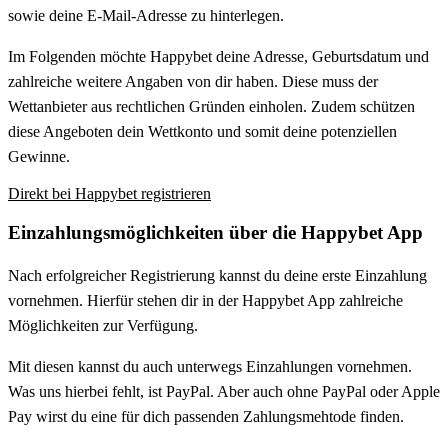
sowie deine E-Mail-Adresse zu hinterlegen.
Im Folgenden möchte Happybet deine Adresse, Geburtsdatum und
zahlreiche weitere Angaben von dir haben. Diese muss der
Wettanbieter aus rechtlichen Gründen einholen. Zudem schützen
diese Angeboten dein Wettkonto und somit deine potenziellen
Gewinne.
Direkt bei Happybet registrieren
Einzahlungsmöglichkeiten über die Happybet App
Nach erfolgreicher Registrierung kannst du deine erste Einzahlung
vornehmen. Hierfür stehen dir in der Happybet App zahlreiche
Möglichkeiten zur Verfügung.
Mit diesen kannst du auch unterwegs Einzahlungen vornehmen.
Was uns hierbei fehlt, ist PayPal. Aber auch ohne PayPal oder Apple
Pay wirst du eine für dich passenden Zahlungsmehtode finden.