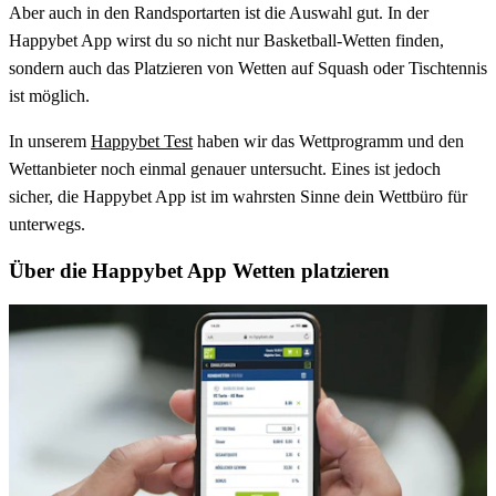
Aber auch in den Randsportarten ist die Auswahl gut. In der
Happybet App wirst du so nicht nur Basketball-Wetten finden,
sondern auch das Platzieren von Wetten auf Squash oder Tischtennis
ist möglich.
In unserem
Happybet Test
haben wir das Wettprogramm und den
Wettanbieter noch einmal genauer untersucht. Eines ist jedoch
sicher, die Happybet App ist im wahrsten Sinne dein Wettbüro für
unterwegs.
Über die Happybet App Wetten platzieren