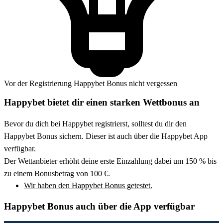
Vor der Registrierung Happybet Bonus nicht vergessen
Happybet bietet dir einen starken Wettbonus an
Bevor du dich bei Happybet registrierst, solltest du dir den
Happybet Bonus sichern. Dieser ist auch über die Happybet App
verfügbar.
Der Wettanbieter erhöht deine erste Einzahlung dabei um 150 % bis
zu einem Bonusbetrag von 100 €.
Wir haben den Happybet Bonus getestet.
Happybet Bonus auch über die App verfügbar