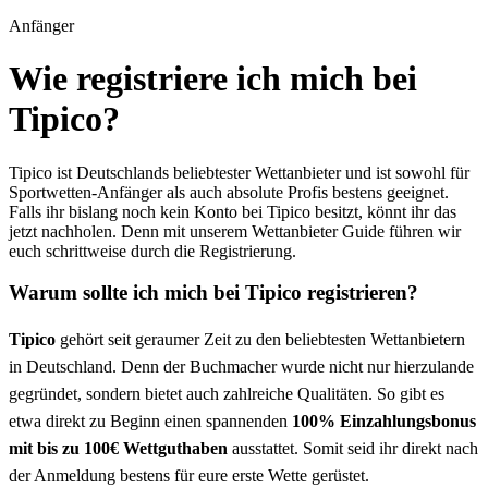
Anfänger
Wie registriere ich mich bei
Tipico?
Tipico ist Deutschlands beliebtester Wettanbieter und ist sowohl für
Sportwetten-Anfänger als auch absolute Profis bestens geeignet.
Falls ihr bislang noch kein Konto bei Tipico besitzt, könnt ihr das
jetzt nachholen. Denn mit unserem Wettanbieter Guide führen wir
euch schrittweise durch die Registrierung.
Warum sollte ich mich bei Tipico registrieren?
Tipico
gehört seit geraumer Zeit zu den beliebtesten Wettanbietern
in Deutschland. Denn der Buchmacher wurde nicht nur hierzulande
gegründet, sondern bietet auch zahlreiche Qualitäten. So gibt es
etwa direkt zu Beginn einen spannenden
100% Einzahlungsbonus
mit bis zu 100€ Wettguthaben
ausstattet. Somit seid ihr direkt nach
der Anmeldung bestens für eure erste Wette gerüstet.