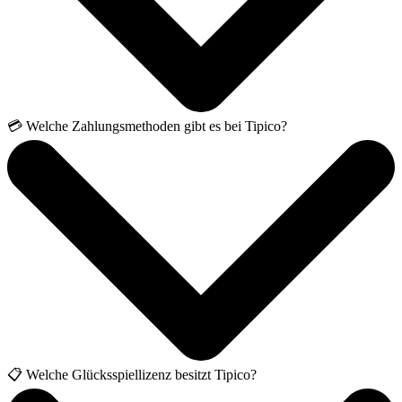
💳 Welche Zahlungsmethoden gibt es bei Tipico?
📋 Welche Glücksspiellizenz besitzt Tipico?