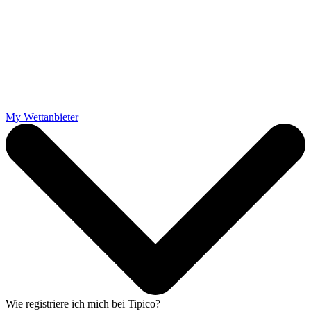
My Wettanbieter
Wie registriere ich mich bei Tipico?