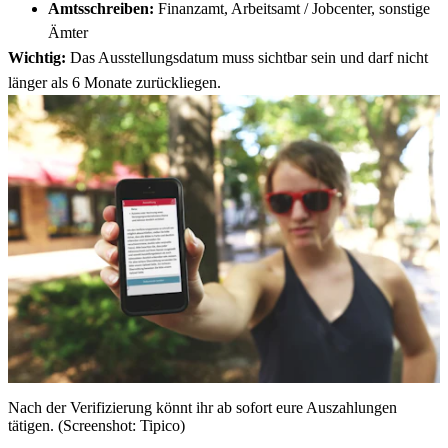
Amtsschreiben:
Finanzamt, Arbeitsamt / Jobcenter, sonstige
Ämter
Wichtig:
Das Ausstellungsdatum muss sichtbar sein und darf nicht
länger als 6 Monate zurückliegen.
Nach der Verifizierung könnt ihr ab sofort eure Auszahlungen
tätigen. (Screenshot: Tipico)