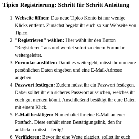
Tipico Registrierung: Schritt für Schritt Anleitung
Webseite öffnen:
Das neue Tipico Konto ist nur wenige
Klicks entfernt. Zunächst begebt ihr euch so zur Webseite von
Tipico
.
"Registrieren" wählen:
Hier wählt ihr den Button
"Registrieren" aus und werdet sofort zu einem Formular
weitergeleitet.
Formular ausfüllen:
Damit es weitergeht, müsst ihr nun eure
persönlichen Daten eingeben und eine E-Mail-Adresse
angeben.
Passwort festlegen:
Zudem müsst ihr ein Passwort festlegen.
Dabei solltet ihr ein sicheres Passwort aussuchen, welches ihr
euch gut merken könnt. Anschließend bestätigt ihr eure Daten
mit einem Klick.
E-Mail bestätigen:
Nun erhaltet ihr eine E-Mail an euer
Postfach. Diese enthält einen Bestätigungslink, den ihr
anklicken müsst – fertig!
Verifizieren:
Bevor ihr eine Wette platziert, solltet ihr euch