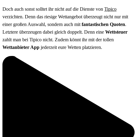
Doch auch sonst solltet ihr nicht auf die Dienste von
Tipico
verzichten. Denn das riesige Wettangebot überzeugt nicht nur mit
einer großen Auswahl, sondern auch mit
fantastischen Quoten
.
Letztere überzeugen dabei gleich doppelt. Denn eine
Wettsteuer
zahlt man bei Tipico nicht. Zudem könnt ihr mit der tollen
Wettanbieter App
jederzeit eure Wetten platzieren.