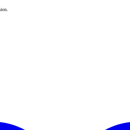
sion.